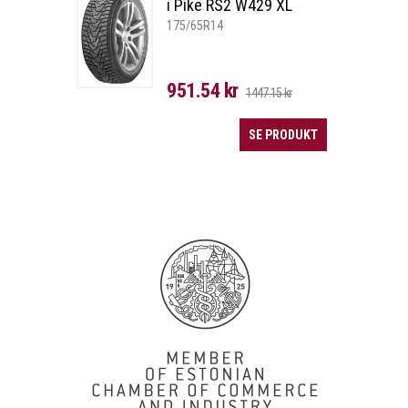
i Pike RS2 W429 XL
175/65R14
951.54 kr
1447.15 kr
SE PRODUKT