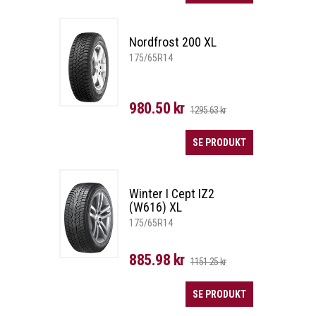
Nordfrost 200 XL
175/65R14
980.50 kr
1295.63 kr
SE PRODUKT
Winter I Cept IZ2
(W616) XL
175/65R14
885.98 kr
1151.25 kr
SE PRODUKT