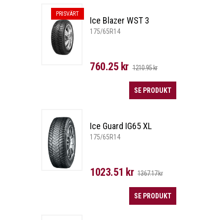
PRISVÄRT
Ice Blazer WST 3
175/65R14
760.25 kr
1210.95 kr
SE PRODUKT
Ice Guard IG65 XL
175/65R14
1023.51 kr
1367.17 kr
SE PRODUKT