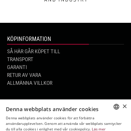
KÖPINFORMATION
SÅ HÄR GÅR KÖPET TILL
TRANSPORT
GARANTI
RETUR AV VARA
ALLMÄNNA VILLKOR
KONTAKT
×
Denna webbplats använder cookies
KONTAKT
Denna webbplats använder cookies för att förbättra
KONTAKTA OSS
SWEDISH
användarupplevelsen. Genom att använda vår webbplats samtycker
du till alla cookies i enlighet med vår cookiepolicy.
Läs mer