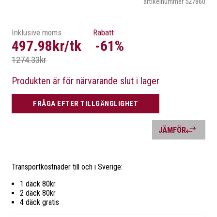
artikelnummer 527860
Vilka är vi?
Transport
Däckinformation
Garanti
Allmänna-villkor
Inklusive moms
Rabatt
Retur av vara
Integritetsinformatio
497.98kr/tk
-61%
1274.33kr
Produkten är för närvarande slut i lager
FRÅGA EFTER TILLGÄNGLIGHET
FLER VAL
JÄMFÖR
SÖK
Transportkostnader till och i Sverige:
1 däck 80kr
2 däck 80kr
4 däck gratis