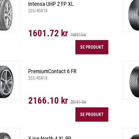
Intensa UHP 2 FP XL
255/45R18
1601.72 kr
1689.15 kr
SE PRODUKT
PremiumContact 6 FR
255/45R18
2166.10 kr
2519.14 kr
SE PRODUKT
X Ice North 4 XL RP