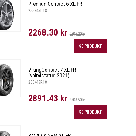
PremiumContact 6 XL FR
255/45R18
2268.30 kr
2596.20 kr
SE PRODUKT
VikingContact 7 XL FR
(valmistatud 2021)
255/45R18
2891.43 kr
3408.50 kr
SE PRODUKT
Bravuris 5HM XL FR