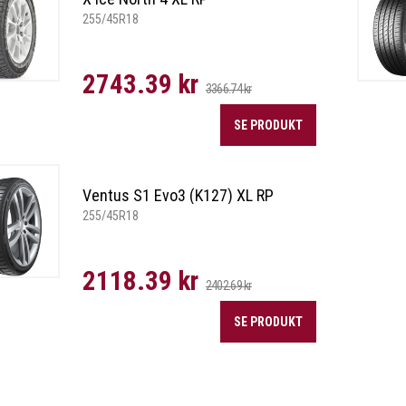
255/45R18
2743.39 kr
3366.74 kr
SE PRODUKT
Ventus S1 Evo3 (K127) XL RP
255/45R18
2118.39 kr
2402.69 kr
SE PRODUKT