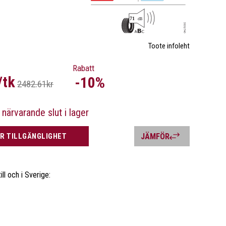
Toote infoleht
Rabatt
/tk
-10%
2482.61kr
 närvarande slut i lager
R TILLGÄNGLIGHET
JÄMFÖR
ll och i Sverige: