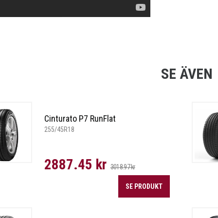
SE ÄVEN
Cinturato P7 RunFlat
255/45R18
2887.45 kr
3018.97 kr
SE PRODUKT