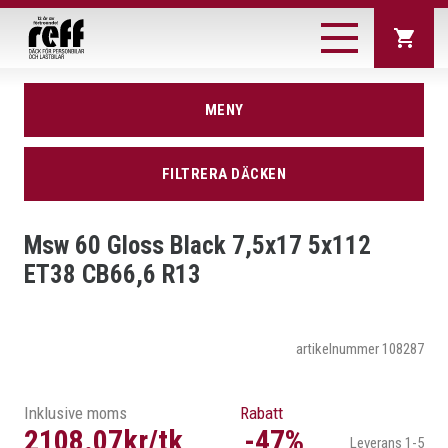
DÄCK
MENY
JORDBRUK/ENTREPRENA
Sommardäck
Vinterdäck
FILTRERA DÄCKEN
SOMMARDÄCK
Personbil
SUV
LASTBILSFÄLGAR
VINTERDÄCK
SÖK DÄCK
Skåpbil
Lastbil
Msw 60 Gloss Black 7,5x17 5x112
OCH SNÖKEDJOR
PERSONBIL
ET38 CB66,6 R13
Nya modeller
Reffdack
SUV
rekommenderar
DÄCKTILLVERKARE
SKÅPBIL
KÖPINFORMATION
artikelnummer 108287
Däcktillverkare
Test av
LASTBIL
vinterdäck
NYA MODELLER
KONTAKT
Så här går köpet
Vi erbjuder
Test av
Inklusive moms
Rabatt
till
sommardäck
REFFDACK REKOMMENDERAR
2108.07kr/tk
-47%
Leverans 1-5