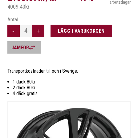
arbetsdagar
Vilka är vi?
Transport
Däckinformation
4009.40kr
Garanti
Allmänna-villkor
Antal
Retur av vara
Integritetsinformatio
-
+
LÄGG I VARUKORGEN
JÄMFÖR
Transportkostnader till och i Sverige:
FLER VAL
1 däck 80kr
2 däck 80kr
4 däck gratis
SÖK