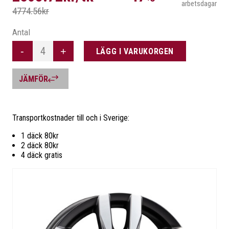
arbetsdagar
Vilka är vi?
Transport
Däckinformation
4774.56kr
Garanti
Allmänna-villkor
Antal
Retur av vara
Integritetsinformatio
-
+
LÄGG I VARUKORGEN
JÄMFÖR
Transportkostnader till och i Sverige:
FLER VAL
1 däck 80kr
2 däck 80kr
4 däck gratis
SÖK